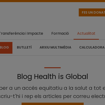
FES UN DONA
Transferència i Impacte
Formació
Actualitat
BLOG
BUTLLETÍ
ARXIU MULTIMÈDIA
CALCULADORA 
Blog Health is Global
per a un accés equitatiu a la salut a tot 
criu-t'hi i rep els articles per correu elect