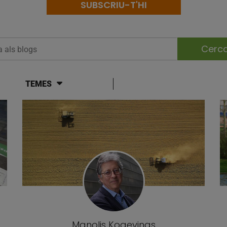
SUBSCRIU-T'HI
 als blogs
TEMES
Manolis Kogevinas