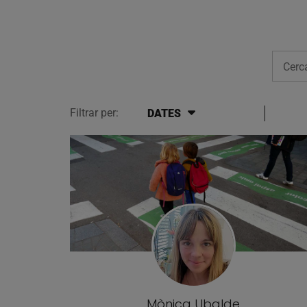
Cerca
Filtrar per:
DATES
Llistat d'articles del blog
Mònica Ubalde