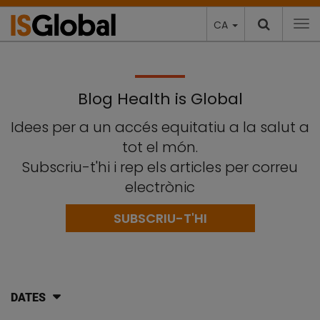
CA
To
Blog Health is Global
Idees per a un accés equitatiu a la salut a
tot el món.
Subscriu-t'hi i rep els articles per correu
electrònic
SUBSCRIU-T'HI
DATES