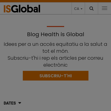
CA
To
Blog Health is Global
Idees per a un accés equitatiu a la salut a
tot el món.
Subscriu-t'hi i rep els articles per correu
electrònic
SUBSCRIU-T'HI
DATES