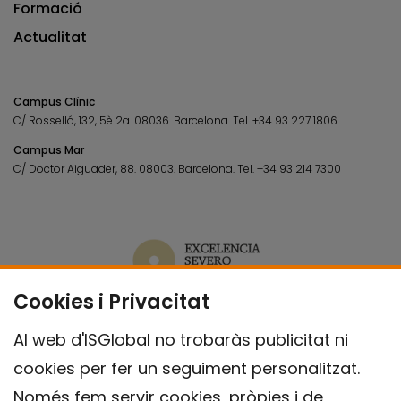
Formació
Actualitat
Campus Clínic
C/ Rosselló, 132, 5è 2a. 08036.
Barcelona.
Tel.
+34 93 227 1806
Campus Mar
C/ Doctor Aiguader, 88. 08003.
Barcelona.
Tel.
+34 93 214 7300
Cookies i Privacitat
Al web d'ISGlobal no trobaràs publicitat ni
cookies per fer un seguiment personalitzat.
Només fem servir cookies, pròpies i de