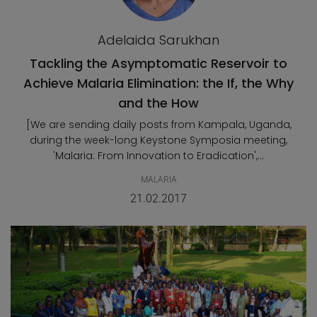
Adelaida Sarukhan
Tackling the Asymptomatic Reservoir to
Achieve Malaria Elimination: the If, the Why
and the How
[We are sending daily posts from Kampala, Uganda,
during the week-long Keystone Symposia meeting,
'Malaria: From Innovation to Eradication',...
MALARIA
21.02.2017