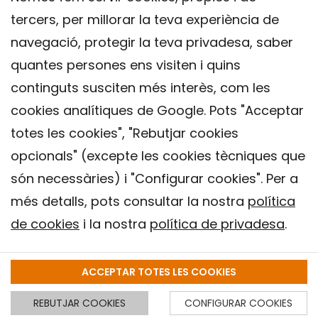
tercers, per millorar la teva experiència de
navegació, protegir la teva privadesa, saber
quantes persones ens visiten i quins
continguts susciten més interès, com les
cookies analítiques de Google. Pots "Acceptar
totes les cookies", "Rebutjar cookies
opcionals" (excepte les cookies tècniques que
Contacte
són necessàries) i "Configurar cookies". Per a
Avís legal
més detalls, pots consultar la nostra
política
Política de privacitat
de cookies
i la nostra
política de privadesa
.
Política de Cookies
Institut de Salut Global de Barcelona (ISGlobal), 2018.
ACCEPTAR TOTES LES COOKIES
REBUTJAR COOKIES
CONFIGURAR COOKIES