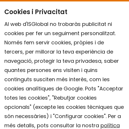
Cookies i Privacitat
Al web d'ISGlobal no trobaràs publicitat ni
cookies per fer un seguiment personalitzat.
Només fem servir cookies, pròpies i de
tercers, per millorar la teva experiència de
navegació, protegir la teva privadesa, saber
quantes persones ens visiten i quins
continguts susciten més interès, com les
cookies analítiques de Google. Pots "Acceptar
totes les cookies", "Rebutjar cookies
opcionals" (excepte les cookies tècniques que
Contacte
són necessàries) i "Configurar cookies". Per a
Avís legal
més detalls, pots consultar la nostra
política