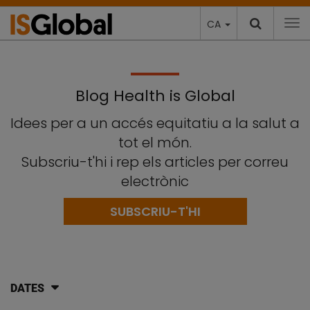
CA
To
Blog Health is Global
Idees per a un accés equitatiu a la salut a
tot el món.
Subscriu-t'hi i rep els articles per correu
electrònic
SUBSCRIU-T'HI
DATES