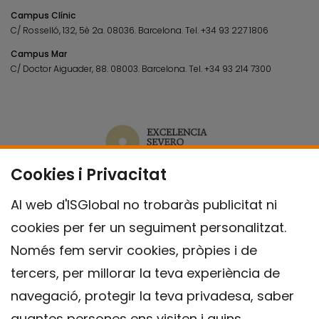
Campus Clínic
C/ Rosselló, 132, 5è 2a. 08036.
Barcelona.
Tel.
+34 93 227 1806
Campus Mar
C/ Doctor Aiguader, 88. 08003.
Barcelona.
Tel.
+34 93 214 7300
Cookies i Privacitat
Al web d'ISGlobal no trobaràs publicitat ni
cookies per fer un seguiment personalitzat.
Només fem servir cookies, pròpies i de
tercers, per millorar la teva experiència de
navegació, protegir la teva privadesa, saber
quantes persones ens visiten i quins