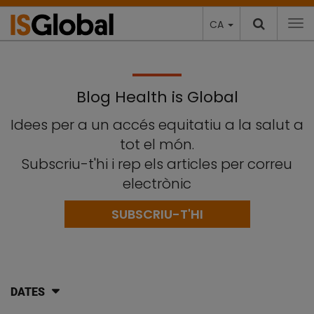
CA
To
Blog Health is Global
Idees per a un accés equitatiu a la salut a
tot el món.
Subscriu-t'hi i rep els articles per correu
electrònic
SUBSCRIU-T'HI
DATES