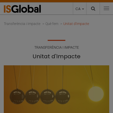
CA
To
Transferència i Impacte
Què fem
Unitat d'Impacte
TRANSFERÈNCIA I IMPACTE
Unitat d'Impacte