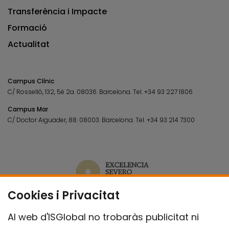
Transferència i Impacte
Formació
Actualitat
Campus Clínic
C/ Rosselló, 132, 5è 2a. 08036.
Barcelona.
Tel.
+34 93 227 1806
Campus Mar
C/ Doctor Aiguader, 88. 08003.
Barcelona.
Tel.
+34 93 214 7300
Cookies i Privacitat
Al web d'ISGlobal no trobaràs publicitat ni