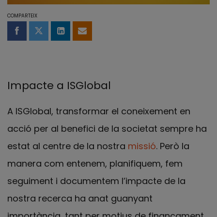
COMPARTEIX
Compartir a Facebook
Compartir a Twitter
Comparteix a LinkedIn
Comparteix per email
Impacte a ISGlobal
A ISGlobal, transformar el coneixement en
acció per al benefici de la societat sempre ha
estat al centre de la nostra
missió
. Però la
manera com entenem, planifiquem, fem
seguiment i documentem l’impacte de la
nostra recerca ha anat guanyant
importància, tant per motius de finançament