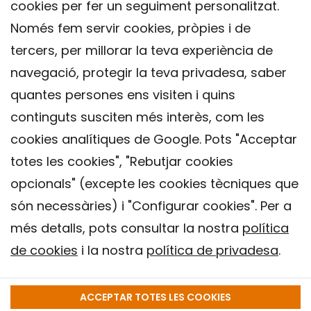
cookies per fer un seguiment personalitzat.
Només fem servir cookies, pròpies i de
tercers, per millorar la teva experiència de
navegació, protegir la teva privadesa, saber
quantes persones ens visiten i quins
continguts susciten més interès, com les
cookies analítiques de Google. Pots "Acceptar
totes les cookies", "Rebutjar cookies
opcionals" (excepte les cookies tècniques que
Contacte
són necessàries) i "Configurar cookies". Per a
Avís legal
més detalls, pots consultar la nostra
política
Política de privacitat
de cookies
i la nostra
política de privadesa
.
Política de Cookies
Institut de Salut Global de Barcelona (ISGlobal), 2018.
ACCEPTAR TOTES LES COOKIES