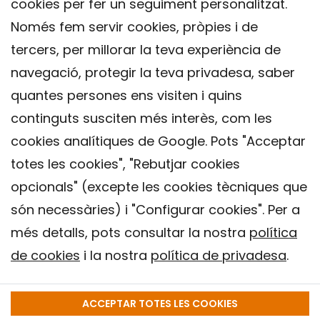
cookies per fer un seguiment personalitzat.
Només fem servir cookies, pròpies i de
tercers, per millorar la teva experiència de
navegació, protegir la teva privadesa, saber
quantes persones ens visiten i quins
continguts susciten més interès, com les
cookies analítiques de Google. Pots "Acceptar
totes les cookies", "Rebutjar cookies
opcionals" (excepte les cookies tècniques que
Contacte
són necessàries) i "Configurar cookies". Per a
Avís legal
més detalls, pots consultar la nostra
política
Política de privacitat
de cookies
i la nostra
política de privadesa
.
Política de Cookies
Institut de Salut Global de Barcelona (ISGlobal), 2018.
ACCEPTAR TOTES LES COOKIES