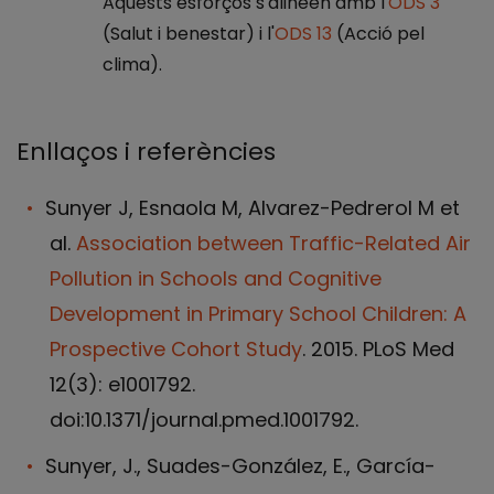
Aquests esforços s'alineen amb l'
ODS 3
(Salut i benestar) i l'
ODS 13
(Acció pel
clima).
Enllaços i referències
Sunyer J, Esnaola M, Alvarez-Pedrerol M et
al.
Association between Traffic-Related Air
Pollution in Schools and Cognitive
Development in Primary School Children: A
Prospective Cohort Study
. 2015. PLoS Med
12(3): e1001792.
doi:10.1371/journal.pmed.1001792.
Sunyer, J., Suades-González, E., García-