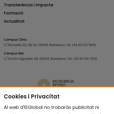
Transferència i Impacte
Formació
Actualitat
Campus Clínic
C/ Rosselló, 132, 5è 2a. 08036.
Barcelona.
Tel.
+34 93 227 1806
Campus Mar
C/ Doctor Aiguader, 88. 08003.
Barcelona.
Tel.
+34 93 214 7300
Cookies i Privacitat
Al web d'ISGlobal no trobaràs publicitat ni