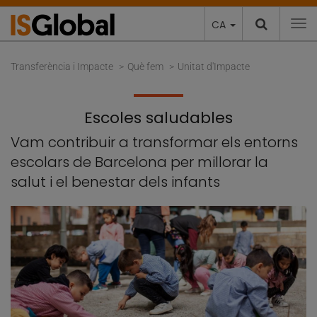
CA
To
Transferència i Impacte
Què fem
Unitat d'Impacte
Escoles saludables
Vam contribuir a transformar els entorns
escolars de Barcelona per millorar la
salut i el benestar dels infants