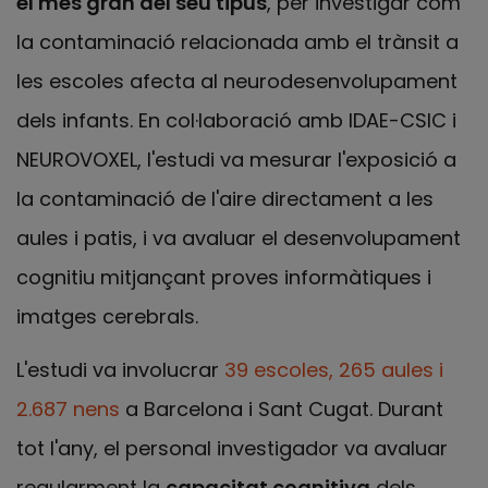
el més gran del seu tipus
, per investigar com
la contaminació relacionada amb el trànsit a
les escoles afecta al neurodesenvolupament
dels infants. En col·laboració amb IDAE-CSIC i
NEUROVOXEL, l'estudi va mesurar l'exposició a
la contaminació de l'aire directament a les
aules i patis, i va avaluar el desenvolupament
cognitiu mitjançant proves informàtiques i
imatges cerebrals.
L'estudi va involucrar
39 escoles, 265 aules i
2.687 nens
a Barcelona i Sant Cugat. Durant
tot l'any, el personal investigador va avaluar
regularment la
capacitat cognitiva
dels