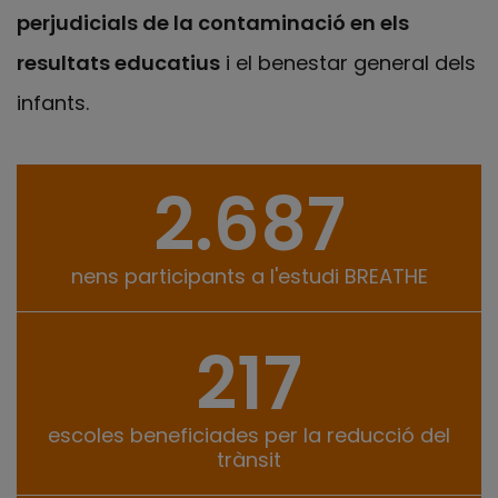
perjudicials de la contaminació en els
resultats educatius
i el benestar general dels
infants.
2.687
Dades clau
nens participants a l'estudi BREATHE
217
escoles beneficiades per la reducció del
trànsit