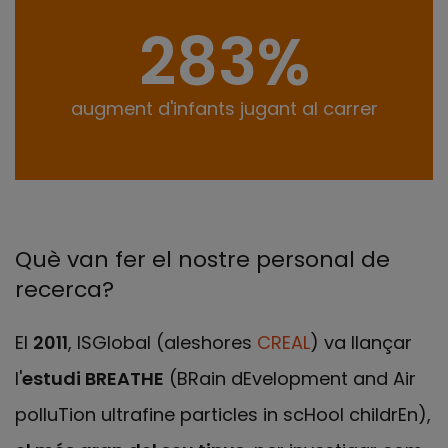
283%
augment d'infants jugant al carrer
Què van fer el nostre personal de
recerca?
El
2011
, ISGlobal (aleshores
CREAL
) va llançar
l'
estudi BREATHE
(BRain dEvelopment and Air
polluTion ultrafine particles in scHool childrEn),