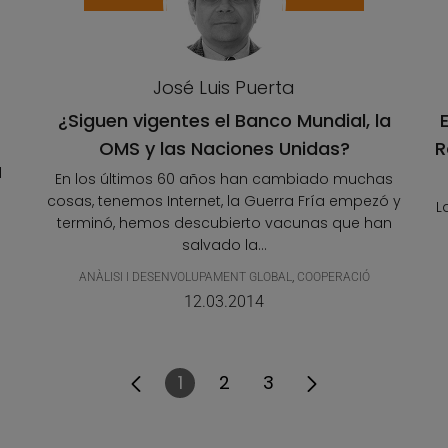
José Luis Puerta
¿Siguen vigentes el Banco Mundial, la
OMS y las Naciones Unidas?
R
l
En los últimos 60 años han cambiado muchas
cosas, tenemos Internet, la Guerra Fría empezó y
L
terminó, hemos descubierto vacunas que han
salvado la...
ANÀLISI I DESENVOLUPAMENT GLOBAL
,
COOPERACIÓ
12.03.2014
1
2
3
Pàgina
Pàgina
Pàgina