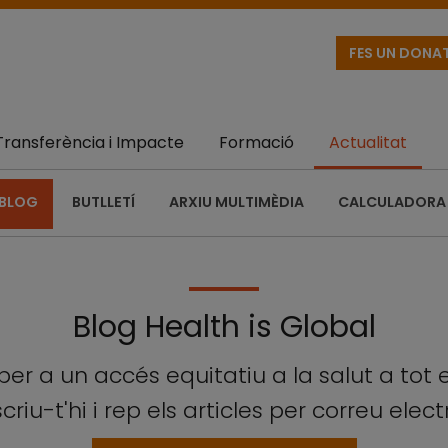
FES UN DONA
Transferència i Impacte
Formació
Actualitat
BLOG
BUTLLETÍ
ARXIU MULTIMÈDIA
CALCULADORA 
Blog Health is Global
per a un accés equitatiu a la salut a tot 
criu-t'hi i rep els articles per correu elect