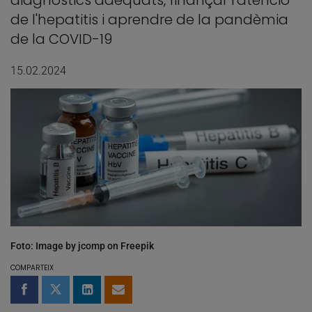
diagnòstics adequats, finançar l'atenció
de l'hepatitis i aprendre de la pandèmia
de la COVID-19
15.02.2024
Foto: Image by jcomp on Freepik
COMPARTEIX
Compartir a Facebook
Compartir a Twitter
Comparteix a LinkedIn
Comparteix per email