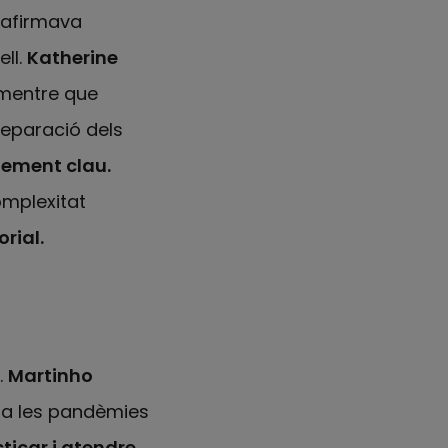
 afirmava
ell.
Katherine
 mentre que
reparació dels
lement clau.
omplexitat
rial.
.
Martinho
tra les pandèmies
ticar i atendre