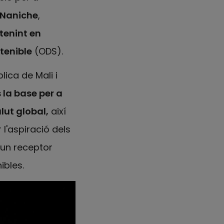
 Naniche
,
tenint en
tenible
(ODS).
lica de Mali i
s la base per a
alut global,
així
 l'aspiració dels
r un receptor
ibles.