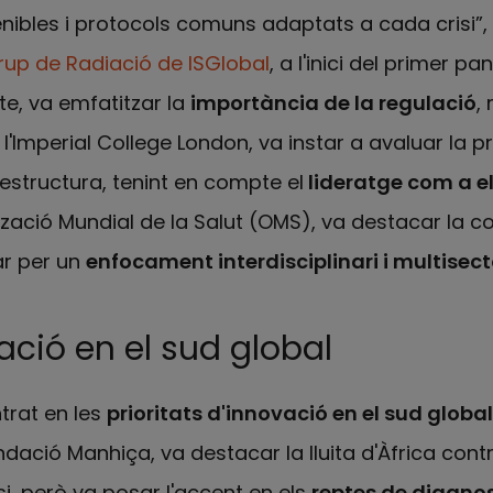
nibles i protocols comuns adaptats a cada crisi”,
up de Radiació de ISGlobal
, a l'inici del primer pan
tute, va emfatitzar la
importància de la regulació
,
l'Imperial College London, va instar a avaluar la p
aestructura, tenint en compte el
lideratge com a e
tzació Mundial de la Salut (OMS), va destacar la c
ar per un
enfocament interdisciplinari i multisecto
ació en el sud global
trat en les
prioritats d'innovació en el sud global
undació Manhiça, va destacar la lluita d'Àfrica con
si, però va posar l'accent en els
reptes de diagnos