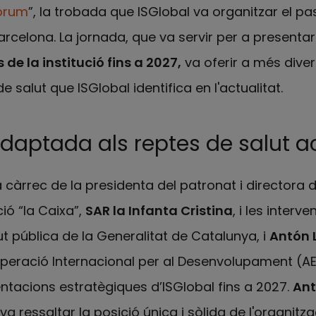
Fòrum
”, la trobada que ISGlobal va organitzar el pa
elona. La jornada, que va servir per a presentar
de la institució fins a 2027,
va oferir a més dive
e salut que ISGlobal identifica en l'actualitat.
daptada als reptes de salut a
càrrec de la presidenta del patronat i directora d
ió “la Caixa”,
SAR la Infanta Cristina
, i les interv
ut pública de la Generalitat de Catalunya, i
Antón L
peració Internacional per al Desenvolupament (AE
entacions estratègiques d’ISGlobal fins a 2027.
Ant
va ressaltar la posició única i sòlida de l'organitz