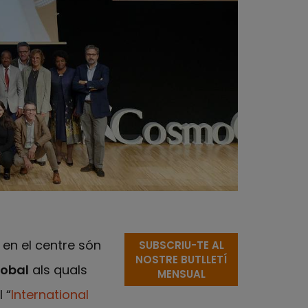
en el centre són
SUBSCRIU-TE AL
NOSTRE BUTLLETÍ
lobal
als quals
MENSUAL
 “
International