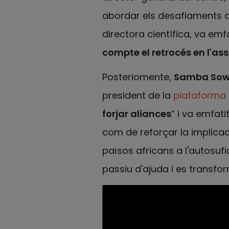
abordar els desafiaments ac
directora científica, va emfa
compte el retrocés en l'a
Posteriomente,
Samba So
president de la
plataforma
forjar aliances
” i va emfati
com de reforçar la implicaci
països africans a l'autosufi
passiu d'ajuda i es transfor