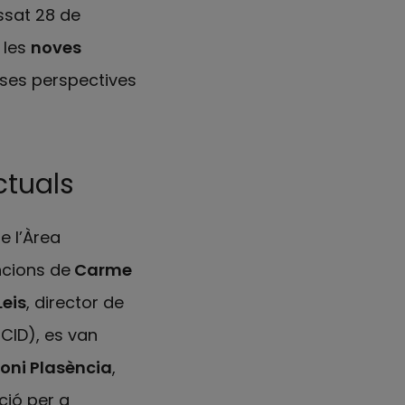
ssat 28 de
 les
noves
rses perspectives
ctuals
e l’Àrea
encions de
Carme
eis
, director de
CID), es van
oni Plasència
,
ació per a