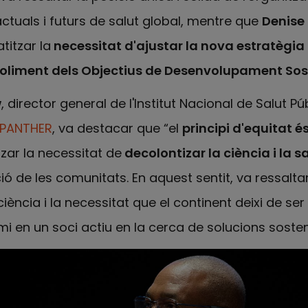
tuals i futurs de salut global, mentre que
Denise
titzar la
necessitat d'ajustar la nova estratègia 
ssoliment dels Objectius de Desenvolupament Sos
w
, director general de l'Institut Nacional de Salut Púb
 PANTHER
, va destacar que “el
principi d'equitat é
tzar la necessitat de
decolontizar la ciència i la s
ó de les comunitats. En aquest sentit, va ressaltar
ciència i la necessitat que el continent deixi de se
mi en un soci actiu en la cerca de solucions sosten