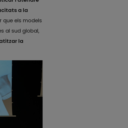
citats a la
tir que els models
s al sud global,
titzar la