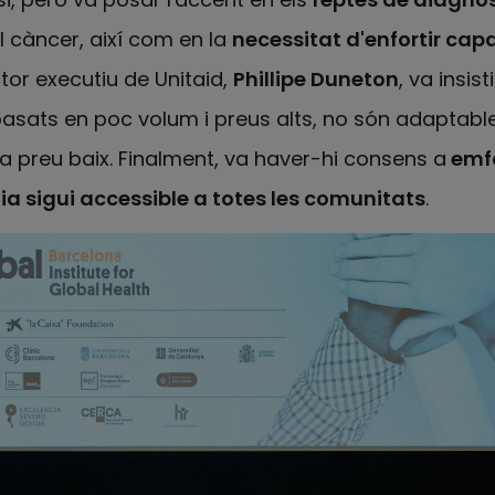
 càncer, així com en la
necessitat d'enfortir capa
ector executiu de Unitaid,
Phillipe Duneton
, va insis
basats en poc volum i preus alts, no són adaptable
 preu baix. Finalment, va haver-hi consens a
emfa
ia sigui accessible a totes les comunitats
.