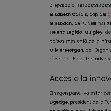
preparació i resposta soste
Elisabeth Cardis
, cap del
gr
Ginsbach,
de l'O’Neill Insti
Helena Legido-Quigley,
de 
països més enllà de la infr
Olivier Morgan,
de l'Organi
d'avaluar riscos i va advoc
Accés a la innov
El segon panell va estar cen
Dgedge
, president de la F
de malària, sida i tuberculo