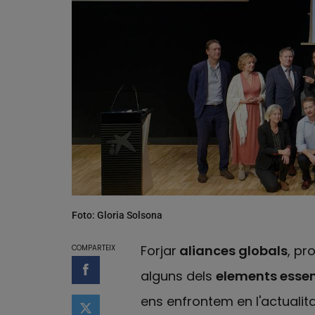
Foto: Gloria Solsona
Forjar
aliances globals
, p
COMPARTEIX
alguns dels
elements essen
Compartir a Facebook
ens enfrontem en l'actualita
Compartir a Twitter