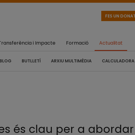
FES UN DONA
Transferència i Impacte
Formació
Actualitat
BLOG
BUTLLETÍ
ARXIU MULTIMÈDIA
CALCULADORA 
es és clau per a abordar 