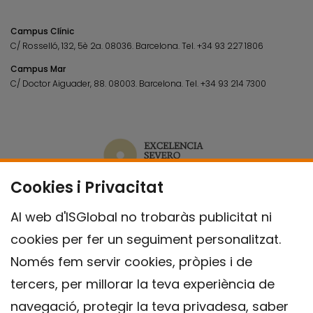
Campus Clínic
C/ Rosselló, 132, 5è 2a. 08036.
Barcelona.
Tel.
+34 93 227 1806
Campus Mar
C/ Doctor Aiguader, 88. 08003.
Barcelona.
Tel.
+34 93 214 7300
Cookies i Privacitat
Al web d'ISGlobal no trobaràs publicitat ni
cookies per fer un seguiment personalitzat.
Només fem servir cookies, pròpies i de
tercers, per millorar la teva experiència de
navegació, protegir la teva privadesa, saber