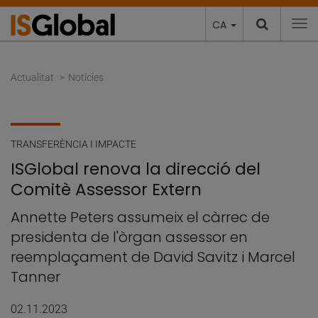
CA
To
Actualitat
Notícies
TRANSFERÈNCIA I IMPACTE
ISGlobal renova la direcció del
Comitè Assessor Extern
Annette Peters assumeix el càrrec de
presidenta de l'òrgan assessor en
reemplaçament de David Savitz i Marcel
Tanner
02.11.2023