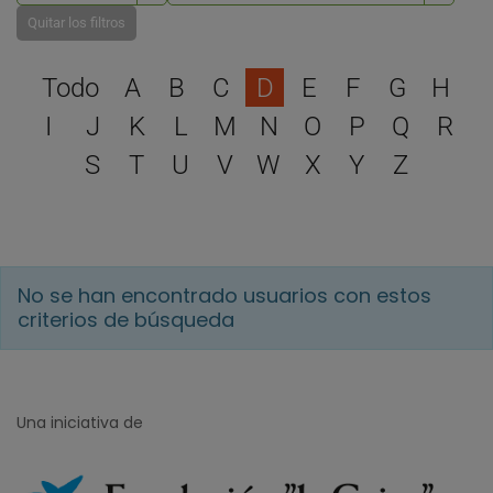
Quitar los filtros
Selecciona una letra para 
Todo
A
B
C
D
E
F
G
H
I
J
K
L
M
N
O
P
Q
R
S
T
U
V
W
X
Y
Z
No se han encontrado usuarios con estos
criterios de búsqueda
Una iniciativa de