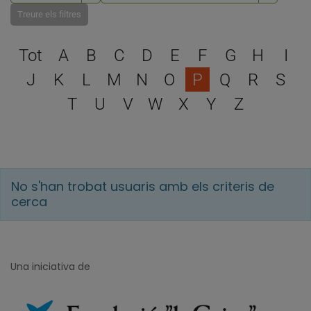
Treure els filtres
Escull una lletra per filtra
Tot
A
B
C
D
E
F
G
H
I
J
K
L
M
N
O
P
Q
R
S
T
U
V
W
X
Y
Z
No s'han trobat usuaris amb els criteris de
cerca
Una iniciativa de