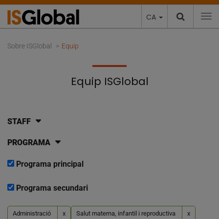
CA
To
Sobre ISGlobal
Equip
Equip ISGlobal
STAFF
PROGRAMA
Programa principal
Programa secundari
Administració
x
Salut materna, infantil i reproductiva
x