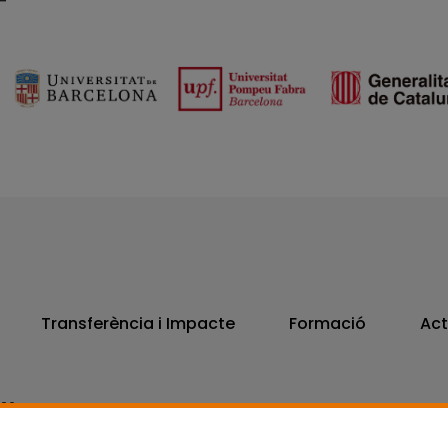
Transferència i Impacte
Formació
Act
806