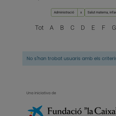
Administració
x
Salut materna, infan
Tot
A
B
C
D
E
F
G
No s'han trobat usuaris amb els criter
Una iniciativa de