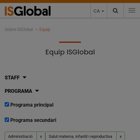
CA
To
Sobre ISGlobal
Equip
Equip ISGlobal
STAFF
PROGRAMA
Programa principal
Programa secundari
Administració
x
Salut materna, infantil i reproductiva
x