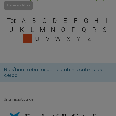
Treure els filtres
Escull una lletra per filtra
Tot
A
B
C
D
E
F
G
H
I
J
K
L
M
N
O
P
Q
R
S
T
U
V
W
X
Y
Z
No s'han trobat usuaris amb els criteris de
cerca
Una iniciativa de