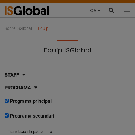
CA
To
Sobre ISGlobal
Equip
Equip ISGlobal
STAFF
PROGRAMA
Programa principal
Programa secundari
Translació i Impacte
x