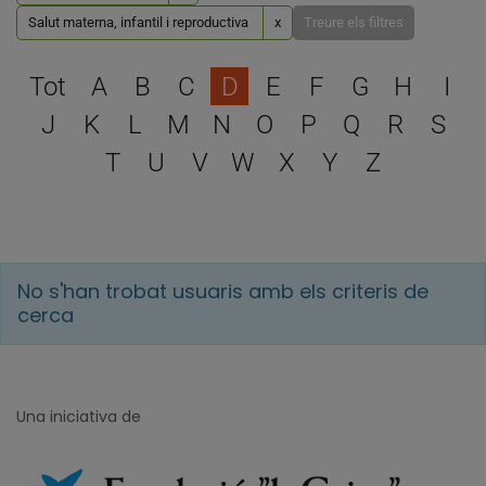
Salut materna, infantil i reproductiva
x
Treure els filtres
Escull una lletra per filtra
Tot
A
B
C
D
E
F
G
H
I
J
K
L
M
N
O
P
Q
R
S
T
U
V
W
X
Y
Z
No s'han trobat usuaris amb els criteris de
cerca
Una iniciativa de