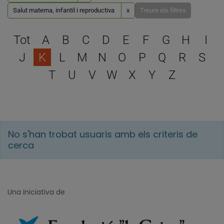
Salut materna, infantil i reproductiva
x
Treure els filtres
Escull una lletra per filtra
Tot
A
B
C
D
E
F
G
H
I
J
K
L
M
N
O
P
Q
R
S
T
U
V
W
X
Y
Z
No s'han trobat usuaris amb els criteris de
cerca
Una iniciativa de