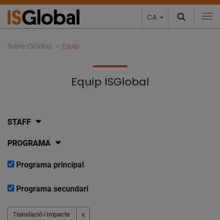
CA
To
Sobre ISGlobal
Equip
Equip ISGlobal
STAFF
PROGRAMA
Programa principal
Programa secundari
Translació i Impacte
x