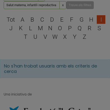
Salut materna, infantil i reproductiva
x
Treure els filtres
Escull una lletra per filtra
Tot
A
B
C
D
E
F
G
H
I
J
K
L
M
N
O
P
Q
R
S
T
U
V
W
X
Y
Z
No s'han trobat usuaris amb els criteris de
cerca
Una iniciativa de