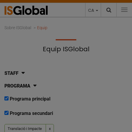
CA
To
Sobre ISGlobal
Equip
Equip ISGlobal
STAFF
PROGRAMA
Programa principal
Programa secundari
Translació i Impacte
x