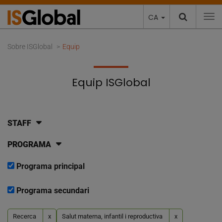
CA
To
Sobre ISGlobal
Equip
Equip ISGlobal
STAFF
PROGRAMA
Programa principal
Programa secundari
Recerca
x
Salut materna, infantil i reproductiva
x