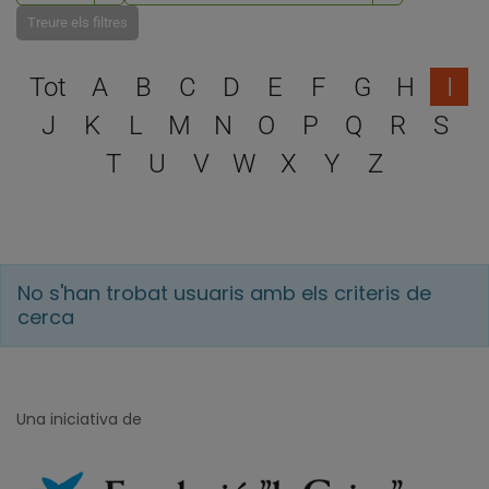
Treure els filtres
Escull una lletra per filtra
Tot
A
B
C
D
E
F
G
H
I
J
K
L
M
N
O
P
Q
R
S
T
U
V
W
X
Y
Z
No s'han trobat usuaris amb els criteris de
cerca
Una iniciativa de