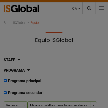
CA
To
Sobre ISGlobal
Equip
Equip ISGlobal
STAFF
PROGRAMA
Programa principal
Programa secundari
Recerca
x
Malària i malalties parasitàries desateses
x