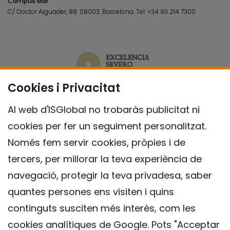
Campus Mar
C/ Doctor Aiguader, 88. 08003.
Barcelona.
Tel.
+34 93 214 7300
Cookies i Privacitat
Al web d'ISGlobal no trobaràs publicitat ni
cookies per fer un seguiment personalitzat.
Només fem servir cookies, pròpies i de
tercers, per millorar la teva experiència de
navegació, protegir la teva privadesa, saber
quantes persones ens visiten i quins
continguts susciten més interès, com les
cookies analítiques de Google. Pots "Acceptar