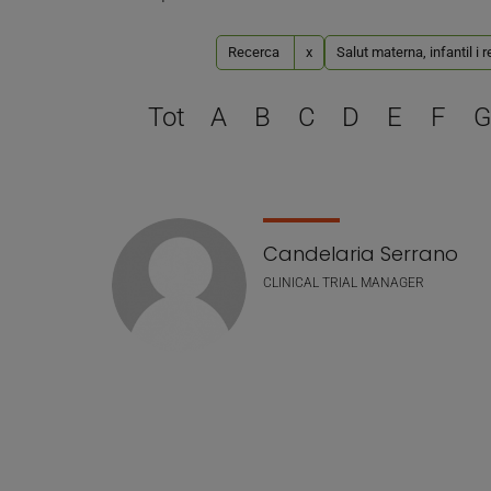
Recerca
x
Salut materna, infantil i 
Tot
A
B
C
D
E
F
G
Llistat de personal
Candelaria Serrano
CLINICAL TRIAL MANAGER