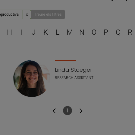
reproductiva
x
Treure els filtres
Escull una lletra per filtra
H
I
J
K
L
M
N
O
P
Q
R
Linda Stoeger
RESEARCH ASSISTANT
1
Pàgina