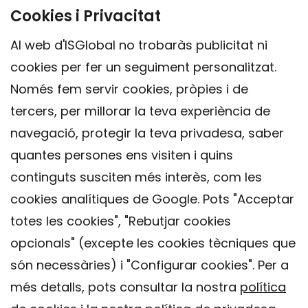
Cookies i Privacitat
Al web d'ISGlobal no trobaràs publicitat ni
cookies per fer un seguiment personalitzat.
Només fem servir cookies, pròpies i de
tercers, per millorar la teva experiència de
navegació, protegir la teva privadesa, saber
quantes persones ens visiten i quins
continguts susciten més interès, com les
cookies analítiques de Google. Pots "Acceptar
totes les cookies", "Rebutjar cookies
opcionals" (excepte les cookies tècniques que
Contacte
són necessàries) i "Configurar cookies". Per a
Avís legal
més detalls, pots consultar la nostra
política
Política de privacitat