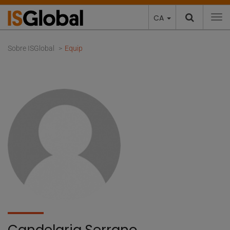
CA
To
Sobre ISGlobal
Equip