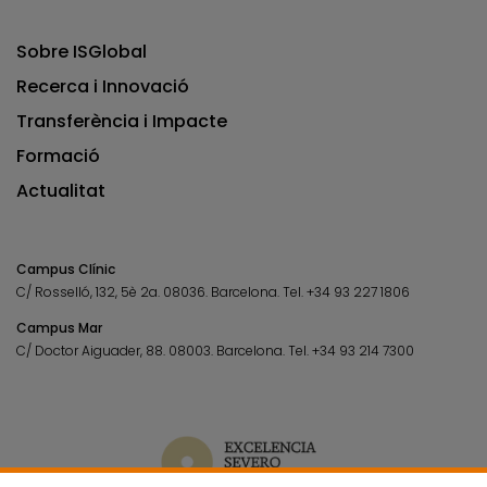
Sobre ISGlobal
Recerca i Innovació
Transferència i Impacte
Formació
Actualitat
Campus Clínic
C/ Rosselló, 132, 5è 2a. 08036.
Barcelona.
Tel.
+34 93 227 1806
Campus Mar
C/ Doctor Aiguader, 88. 08003.
Barcelona.
Tel.
+34 93 214 7300