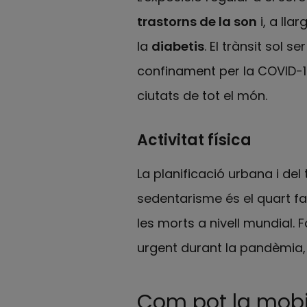
trastorns de la son
i, a lla
la
diabetis
. El trànsit sol s
confinament per la COVID-1
ciutats de tot el món.
Activitat física
La planificació urbana i del t
sedentarisme és el quart fac
les morts a nivell mundial. Fa
urgent durant la pandèmia, 
Com pot la mobil