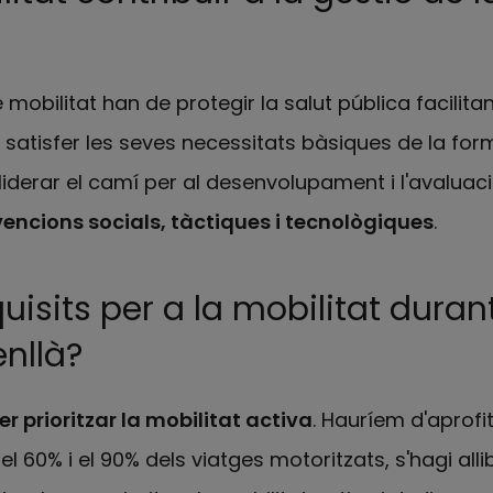
 mobilitat han de protegir la salut pública facilita
 satisfer les seves necessitats bàsiques de la f
liderar el camí per al desenvolupament i l'avaluaci
rvencions socials, tàctiques i tecnològiques
.
uisits per a la mobilitat durant
nllà?
per prioritzar la mobilitat activa
. Hauríem d'aprofit
l 60% i el 90% dels viatges motoritzats, s'hagi all