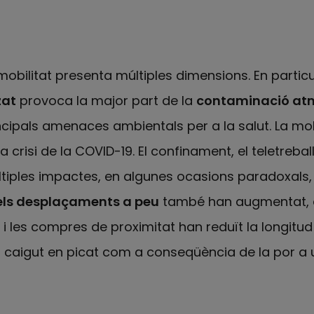
a mobilitat presenta múltiples dimensions. En partic
zat
provoca la major part de la
contaminació at
ncipals amenaces ambientals per a la salut. La mobi
crisi de la COVID-19. El confinament, el teletreball 
ltiples impactes, en algunes ocasions paradoxals, 
 i els desplaçaments a peu
també han augmentat, e
, i les compres de proximitat han reduït la longitud 
 caigut en picat com a conseqüència de la por a u