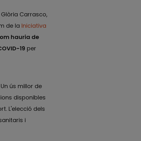
, Glòria Carrasco,
om de la
Iniciativa
om hauria de
 COVID-19
per
i
 Un ús millor de
cions disponibles
t. L'elecció dels
anitaris i