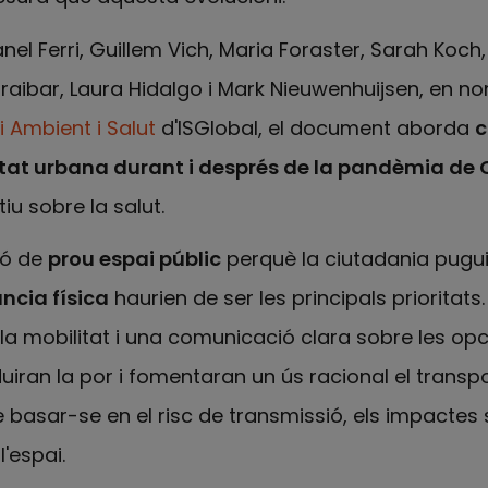
nel Ferri, Guillem Vich, Maria Foraster, Sarah Koch
aibar, Laura Hidalgo i Mark Nieuwenhuijsen, en n
i Ambient i Salut
d'ISGlobal, el document aborda
c
itat urbana durant i després de la pandèmia de
iu sobre la salut.
sió de
prou espai públic
perquè la ciutadania pugu
ncia física
haurien de ser les principals prioritats.
 la mobilitat i una comunicació clara sobre les op
uiran la por i fomentaran un ús racional el transpor
 basar-se en el risc de transmissió, els impactes s
l'espai.