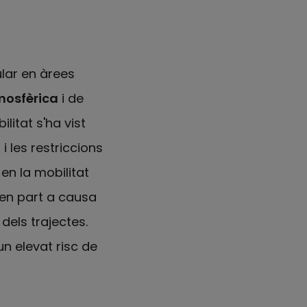
ular en àrees
mosfèrica
i de
litat s'ha vist
i les restriccions
en la mobilitat
n part a causa
dels trajectes.
n elevat risc de