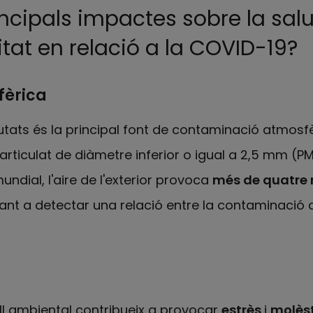
incipals impactes sobre la salu
tat en relació a la COVID-19?
fèrica
ciutats és la principal font de contaminació atmosfè
rticulat de diàmetre inferior o igual a 2,5 mm (PM2
undial, l'aire de l'exterior provoca
més de quatre 
ant a detectar una relació entre la contaminació a
oll ambiental contribueix a provocar
estrès
i
molèst