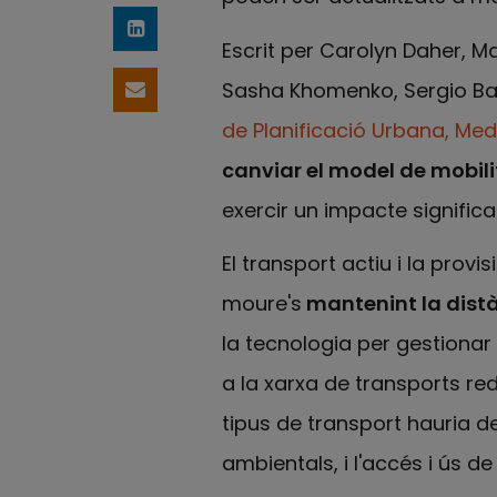
Comparteix a LinkedIn
Escrit per Carolyn Daher, Ma
Sasha Khomenko, Sergio Bar
Comparteix per email
de Planificació Urbana, Med
canviar el model de mobil
exercir un impacte significat
El transport actiu i la provi
moure's
mantenint la distà
la tecnologia per gestionar
a la xarxa de transports red
tipus de transport hauria de
ambientals, i l'accés i ús de 