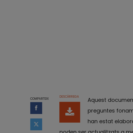
DESCÀRREGA
Aquest document
COMPARTEIX
preguntes fonamen
Compartir a Facebook
han estat elabora
Compartir a Twitter
poden ser actualitzats a m