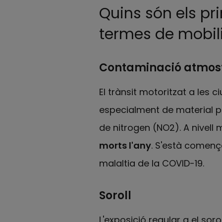
Quins són els pr
termes de mobili
Contaminació atmos
El trànsit motoritzat a les 
especialment de material pa
de nitrogen (NO2). A nivell m
morts l'any
. S'està començ
malaltia de la COVID-19.
Soroll
L'exposició regular a el sor