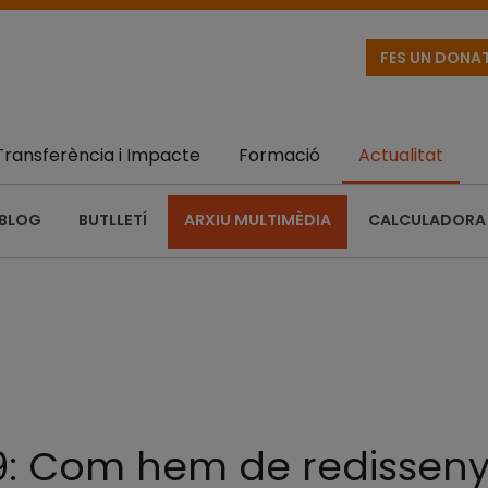
FES UN DONA
Transferència i Impacte
Formació
Actualitat
BLOG
BUTLLETÍ
ARXIU MULTIMÈDIA
CALCULADORA 
19: Com hem de redisseny