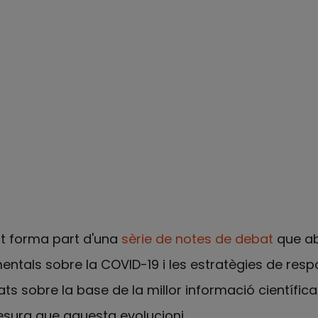
 forma part d'una
sèrie de notes de debat
que a
tals sobre la COVID-19 i les estratègies de respos
ts sobre la base de la millor informació científica 
esura que aquesta evolucioni.