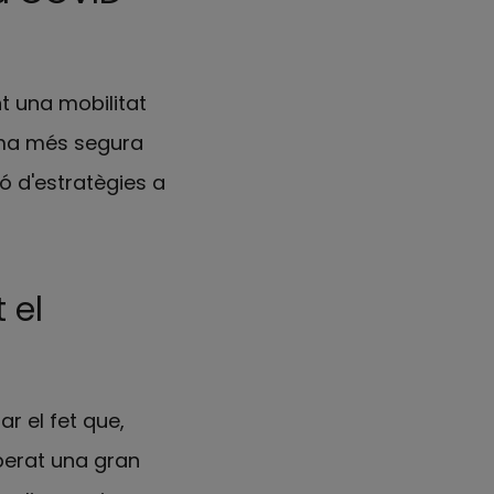
nt una mobilitat
orma més segura
ó d'estratègies a
 el
ar el fet que,
iberat una gran