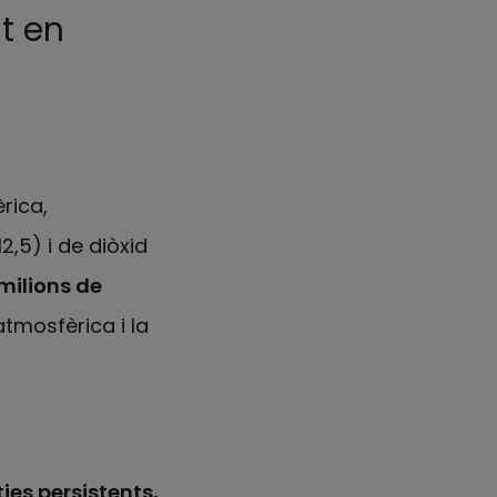
t en
rica,
,5) i de diòxid
milions de
tmosfèrica i la
ies persistents,