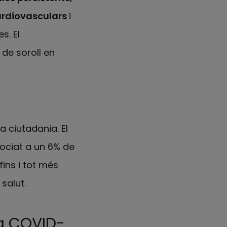
ardiovasculars
i
s. El
de soroll en
la ciutadania. El
sociat a un 6% de
fins i tot més
salut.
la COVID-