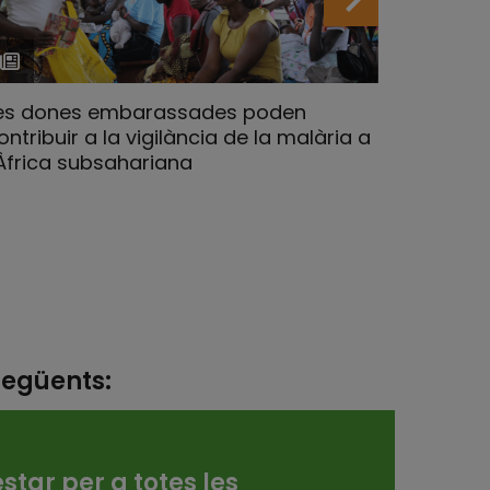
es dones embarassades poden
Les i el
ontribuir a la vigilància de la malària a
ajudar a
’Àfrica subsahariana
embaras
15.03.202
següents:
star per a totes les