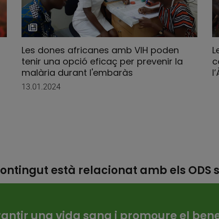
Les dones africanes amb VIH poden
L
tenir una opció eficaç per prevenir la
c
malària durant l'embaràs
l
13.01.2024
ontingut està relacionat amb els ODS 
rantir una vida sana i promoure el bene