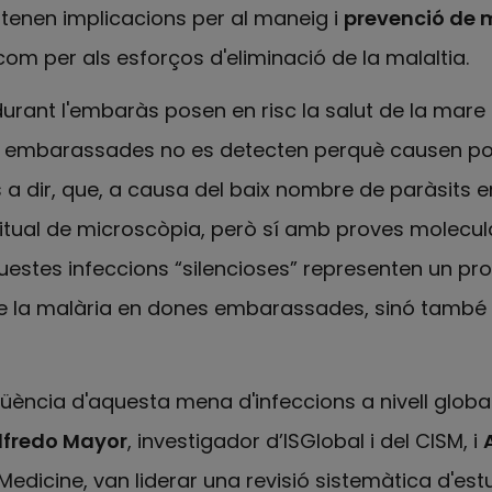
 tenen implicacions per al maneig i
prevenció de 
m per als esforços d'eliminació de la malaltia.
urant l'embaràs posen en risc la salut de la mare 
s embarassades no es detecten perquè causen p
a dir, que, a causa del baix nombre de paràsits e
tual de microscòpia, però sí amb proves molecul
estes infeccions “silencioses” representen un pr
de la malària en dones embarassades, sinó també 
qüència d'aquesta mena d'infeccions a nivell global
lfredo Mayor
, investigador d’ISGlobal i del CISM, i
 Medicine, van liderar una revisió sistemàtica d'est