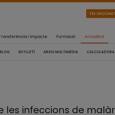
FES UN DONA
Transferència i Impacte
Formació
Actualitat
BLOG
BUTLLETÍ
ARXIU MULTIMÈDIA
CALCULADORA 
e les infeccions de malà