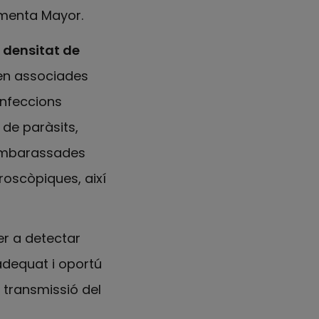
omenta Mayor.
 densitat de
ven associades
infeccions
 de paràsits,
i embarassades
roscòpiques, així
r a detectar
adequat i oportú
 transmissió del