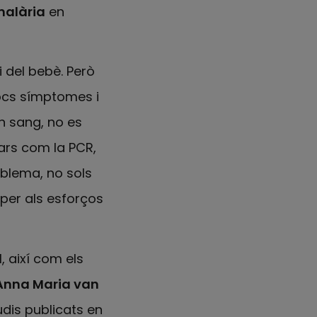
malària
en
i del bebè. Però
ocs símptomes i
n sang, no es
ars com la PCR,
oblema, no sols
per als esforços
, així com els
Anna Maria van
udis publicats en