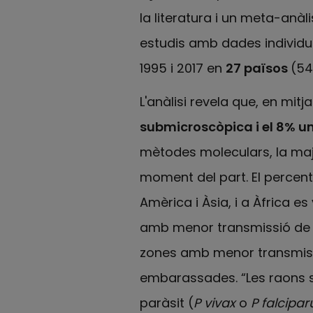
la literatura i un meta-anàl
estudis amb dades individ
1995 i 2017 en
27 països
(54
L'anàlisi revela que, en mitj
submicroscòpica i el 8% u
mètodes moleculars, la maj
moment del part. El percen
Amèrica i Àsia, i a Àfrica 
amb menor transmissió de la
zones amb menor transmissi
embarassades. “Les raons 
paràsit (
P vivax
o
P falcipa