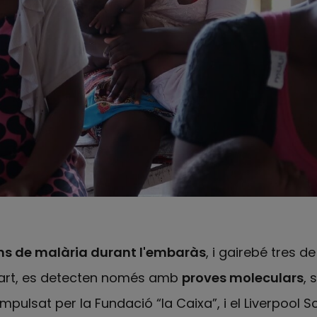
ns de malària durant l'embaràs
, i gairebé tres d
part, es detecten només amb
proves moleculars
, 
impulsat per la Fundació “la Caixa”, i el Liverpool S