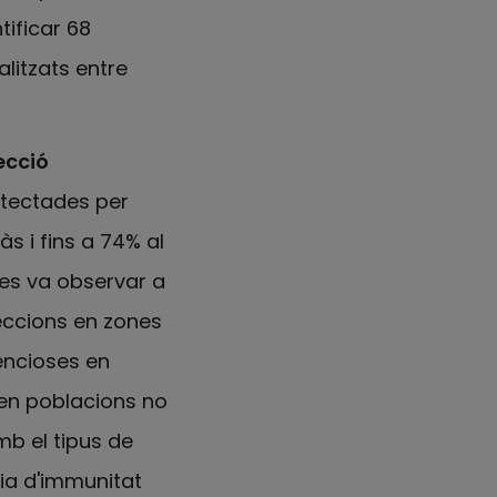
tificar 68
ealitzats entre
ecció
detectades per
 i fins a 74% al
es va observar a
feccions en zones
encioses en
en poblacions no
b el tipus de
ncia d'immunitat