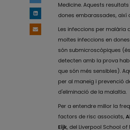
Medicine. Aquests resultats
dones embarassades, així co
Comparteix a LinkedIn
Les infeccions per malària d
Comparteix per email
moltes infeccions en done
són submicroscòpiques (és 
detecten amb la prova habi
que són més sensibles). Aqu
per al maneig i prevenció 
d'eliminació de la malaltia.
Per a entendre millor la fre
factors de risc associats,
A
Eijk
, del Liverpool School of