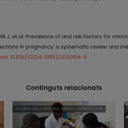
ill J, et al. Prevalence of and risk factors for mic
ections in pregnancy: a systematic review and me
doi: 10.1016/S2214-109X(23)00194-8
Continguts relacionats
RECERCA, SALUT MATERNA, INFANTIL I REPRODUCTIVA