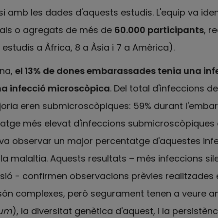
isi amb les dades d'aquests estudis. L'equip va iden
uals o agregats de més de
60.000 participants
, r
 estudis a Àfrica, 8 a Àsia i 7 a Amèrica).
ana,
el 13% de dones embarassades tenia una inf
na infecció microscòpica
. Del total d'infeccions 
oria eren submicroscòpiques: 59% durant l'embaràs
tatge més elevat d'infeccions submicroscòpiques 
es va observar un major percentatge d'aquestes in
 malaltia. Aquests resultats – més infeccions sil
ó - confirmen observacions prèvies realitzades 
són complexes, però segurament tenen a veure am
rum
), la diversitat genètica d'aquest, i la persistè