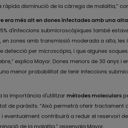
a ràpida disminució de la càrrega de malaltia,” c
ebre era més alt en dones infectades amb una alta
n 25% d'infeccions submicroscòpiques també esta
e, en zones amb transmissió moderada a alta, les 
t de detecció per microscòpia, i que algunes soques
 febre,” explica Mayor. Dones menors de 30 anys 
na menor probabilitat de tenir infeccions submic
a la importància d'utilitzar
mètodes moleculars
pe
at de paràsits. “Això permetrà oferir tractament 
 eventualment contribuirà a reduir el reservori de
iminació de la malaltia,” assenyala Mayor.