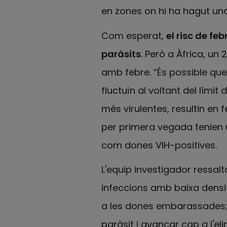
en zones on hi ha hagut un
Com esperat,
el risc de f
paràsits
. Però a Àfrica, u
amb febre. “És possible qu
fluctuïn al voltant del lími
més virulentes, resultin en
per primera vegada tenien u
com dones VIH-positives.
L'equip investigador ressalt
infeccions amb baixa densit
a les dones embarassades; i
paràsit i avançar cap a l'el