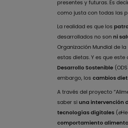
presentes y futuras. Es dec
como justa con todas las p
La realidad es que los
patro
desarrollados no son
ni sa
Organización Mundial de la
estas dietas. Y es que est
Desarrollo Sostenible
(ODS)
embargo, los
cambios dieté
A través del proyecto “Alim
saber si
una intervención
tecnologías digitales
(
e
He
comportamiento alimenta