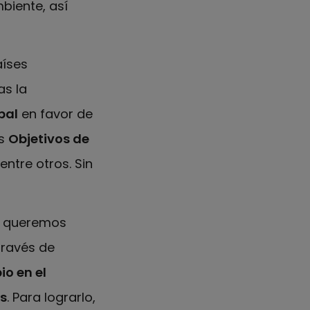
biente, así
aíses
as la
bal
en favor de
os
Objetivos de
ntre otros. Sin
”, queremos
ravés de
o en el
s
. Para lograrlo,