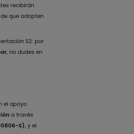
tes recibirán
o de que adopten
entación S2: por
par
, no dudes en
n el apoyo
ción
a través
000806-S)
, y el