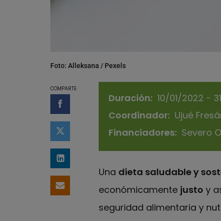
Foto: Alleksana / Pexels
COMPARTE
Duración
10/01/2022 - 3
Compartir en Facebook
Coordinador
Ujué Fres
Financiadores
Severo 
Compartir en Twitter
Compartir en LinkedIn
Una
dieta saludable y sost
económicamente
justo
y a
Compartir por email
seguridad alimentaria y nut