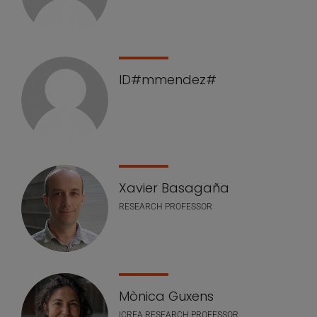
ID#mmendez#
Xavier Basagaña
RESEARCH PROFESSOR
Mònica Guxens
ICREA RESEARCH PROFESSOR