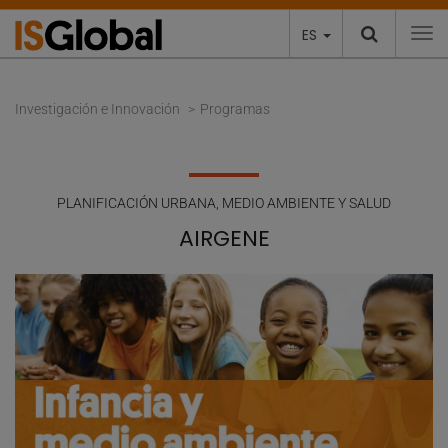
ES
To
Investigación e Innovación
Programas
PLANIFICACIÓN URBANA, MEDIO AMBIENTE Y SALUD
AIRGENE