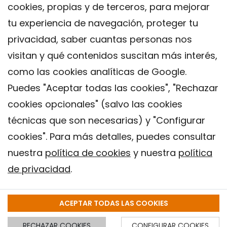
cookies, propias y de terceros, para mejorar
tu experiencia de navegación, proteger tu
privacidad, saber cuantas personas nos
visitan y qué contenidos suscitan más interés,
como las cookies analíticas de Google.
Puedes "Aceptar todas las cookies", "Rechazar
cookies opcionales" (salvo las cookies
técnicas que son necesarias) y "Configurar
Contacto
cookies". Para más detalles, puedes consultar
Aviso legal
nuestra
política de cookies
y nuestra
política
Política de privacidad
de privacidad
.
Política de Cookies
Instituto de Salud Global de Barcelona (ISGlobal), 2018.
ACEPTAR TODAS LAS COOKIES
RECHAZAR COOKIES
CONFIGURAR COOKIES