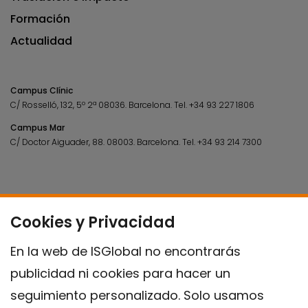
Formación
Actualidad
Campus Clínic
C/ Rosselló, 132, 5º 2ª 08036.
Barcelona.
Tel.
+34 93 227 1806
Campus Mar
C/ Doctor Aiguader, 88. 08003.
Barcelona.
Tel.
+34 93 214 7300
Cookies y Privacidad
En la web de ISGlobal no encontrarás
publicidad ni cookies para hacer un
seguimiento personalizado. Solo usamos