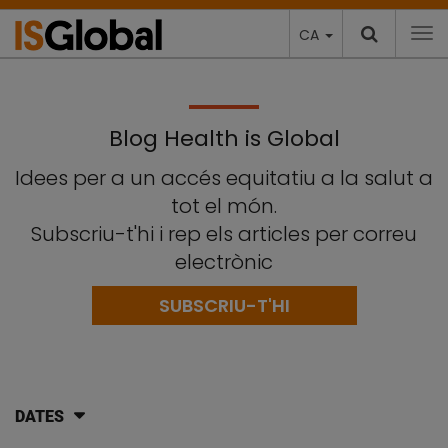
CA
To
Blog Health is Global
Idees per a un accés equitatiu a la salut a
tot el món.
Subscriu-t'hi i rep els articles per correu
electrònic
SUBSCRIU-T'HI
DATES