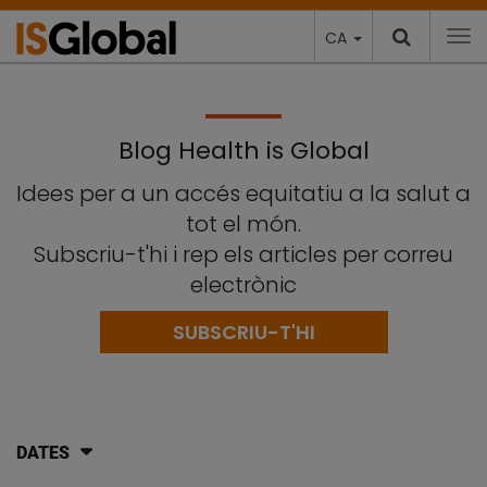
CA
To
Blog Health is Global
Idees per a un accés equitatiu a la salut a
tot el món.
Subscriu-t'hi i rep els articles per correu
electrònic
SUBSCRIU-T'HI
DATES