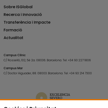
Sobre ISGlobal
Recerca i Innovació
Transferència i Impacte
Formació
Actualitat
Campus Clínic
C/ Rosselló, 132, 5è 2a. 08036.
Barcelona.
Tel.
+34 93 227 1806
Campus Mar
C/ Doctor Aiguader, 88. 08003.
Barcelona.
Tel.
+34 93 214 7300