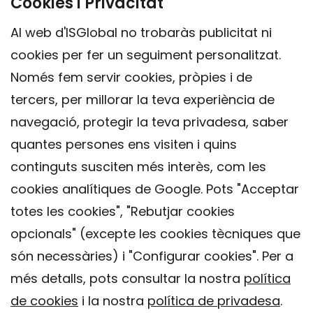
Cookies i Privacitat
Al web d'ISGlobal no trobaràs publicitat ni
cookies per fer un seguiment personalitzat.
Només fem servir cookies, pròpies i de
tercers, per millorar la teva experiència de
navegació, protegir la teva privadesa, saber
quantes persones ens visiten i quins
continguts susciten més interès, com les
cookies analítiques de Google. Pots "Acceptar
totes les cookies", "Rebutjar cookies
opcionals" (excepte les cookies tècniques que
Contacte
són necessàries) i "Configurar cookies". Per a
Avís legal
més detalls, pots consultar la nostra
política
Política de privacitat
de cookies
i la nostra
política de privadesa
.
Política de Cookies