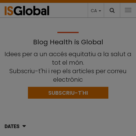
CA
To
Blog Health is Global
Idees per a un accés equitatiu a la salut a
tot el món.
Subscriu-t'hi i rep els articles per correu
electrònic
SUBSCRIU-T'HI
DATES