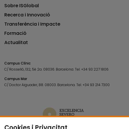
Sobre ISGlobal
Recerca i Innovació
Transferència i Impacte
Formació
Actualitat
Campus Clínic
C/ Rosselló, 132, 5è 2a. 08036.
Barcelona.
Tel.
+34 93 227 1806
Campus Mar
C/ Doctor Aiguader, 88. 08003.
Barcelona.
Tel.
+34 93 214 7300
Cookies i Privacitat