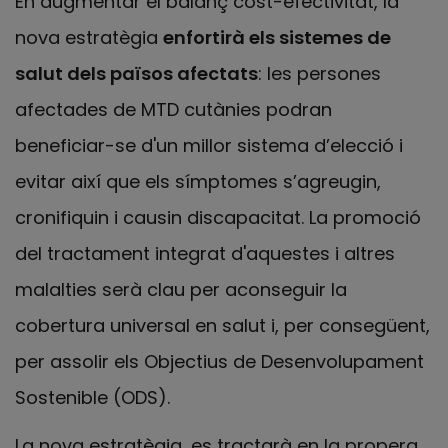
En augmentar el balanç cost-efectivitat, la
nova estratègia
enfortirà els sistemes de
salut dels països afectats
: les persones
afectades de MTD cutànies podran
beneficiar-se d'un millor sistema d’elecció i
evitar així que els símptomes s’agreugin,
cronifiquin i causin discapacitat. La promoció
del tractament integrat d'aquestes i altres
malalties serà clau per aconseguir la
cobertura universal en salut i, per consegüent,
per assolir els Objectius de Desenvolupament
Sostenible (ODS).
La nova estratègia, es tractarà en la propera