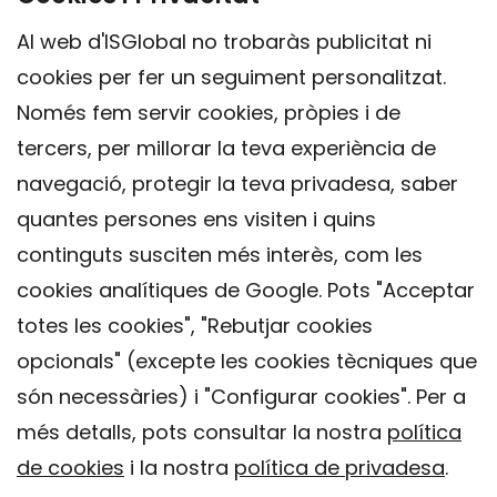
Al web d'ISGlobal no trobaràs publicitat ni
cookies per fer un seguiment personalitzat.
Només fem servir cookies, pròpies i de
tercers, per millorar la teva experiència de
navegació, protegir la teva privadesa, saber
quantes persones ens visiten i quins
continguts susciten més interès, com les
cookies analítiques de Google. Pots "Acceptar
totes les cookies", "Rebutjar cookies
opcionals" (excepte les cookies tècniques que
Contacte
són necessàries) i "Configurar cookies". Per a
Avís legal
més detalls, pots consultar la nostra
política
Política de privacitat
de cookies
i la nostra
política de privadesa
.
Política de Cookies