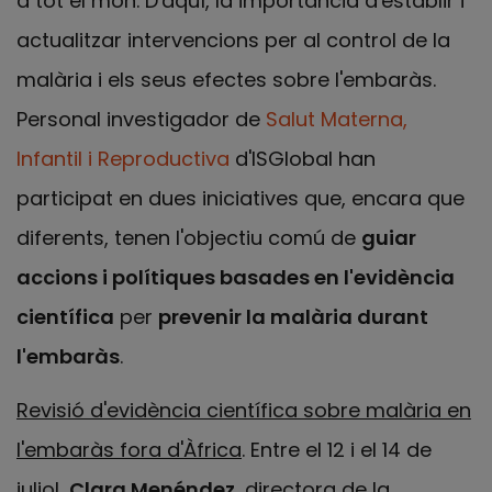
a tot el món. D'aquí, la importància d'establir i
actualitzar intervencions per al control de la
malària i els seus efectes sobre l'embaràs.
Personal investigador de
Salut Materna,
Infantil i Reproductiva
d'ISGlobal han
participat en dues iniciatives que, encara que
diferents, tenen l'objectiu comú de
guiar
accions i polítiques basades en l'evidència
científica
per
prevenir la malària durant
l'embaràs
.
Revisió d'evidència científica sobre malària en
l'embaràs fora d'Àfrica
. Entre el 12 i el 14 de
juliol,
Clara Menéndez
, directora de la