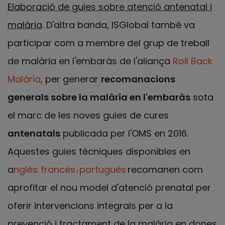
Elaboració de guies sobre atenció antenatal i
malària
. D'altra banda, ISGlobal també va
participar com a membre del grup de treball
de malària en l'embaràs de l'aliança
Roll Back
Malària
, per generar
recomanacions
generals sobre la malària en l'embaràs
sota
el marc de les noves guies de cures
antenatals
publicada per l'OMS en 2016.
Aquestes guies tècniques disponibles en
a
nglès
francès
portuguès
recomanen com
,
i
aprofitar el nou model d'atenció prenatal per
oferir intervencions integrals per a la
prevenció i tractament de la malària en dones