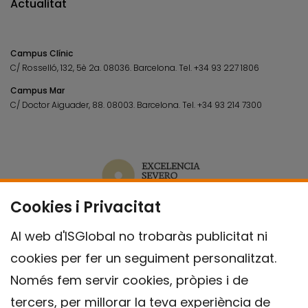
Actualitat
Campus Clínic
C/ Rosselló, 132, 5è 2a. 08036.
Barcelona.
Tel.
+34 93 227 1806
Campus Mar
C/ Doctor Aiguader, 88. 08003.
Barcelona.
Tel.
+34 93 214 7300
Cookies i Privacitat
Al web d'ISGlobal no trobaràs publicitat ni
cookies per fer un seguiment personalitzat.
Només fem servir cookies, pròpies i de
tercers, per millorar la teva experiència de