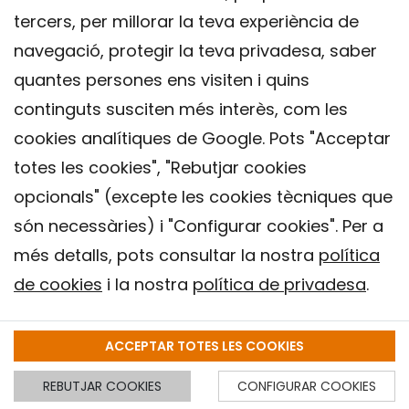
tercers, per millorar la teva experiència de
navegació, protegir la teva privadesa, saber
quantes persones ens visiten i quins
continguts susciten més interès, com les
cookies analítiques de Google. Pots "Acceptar
totes les cookies", "Rebutjar cookies
opcionals" (excepte les cookies tècniques que
Contacte
són necessàries) i "Configurar cookies". Per a
Avís legal
més detalls, pots consultar la nostra
política
Política de privacitat
de cookies
i la nostra
política de privadesa
.
Política de Cookies
Institut de Salut Global de Barcelona (ISGlobal), 2018.
ACCEPTAR TOTES LES COOKIES
REBUTJAR COOKIES
CONFIGURAR COOKIES