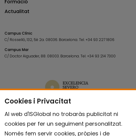
Formació
Actualitat
Campus Clínic
C/ Rosselló, 132, 5è 2a. 08036.
Barcelona.
Tel.
+34 93 227 1806
Campus Mar
C/ Doctor Aiguader, 88. 08003.
Barcelona.
Tel.
+34 93 214 7300
Cookies i Privacitat
Al web d'ISGlobal no trobaràs publicitat ni
cookies per fer un seguiment personalitzat.
Només fem servir cookies, pròpies i de