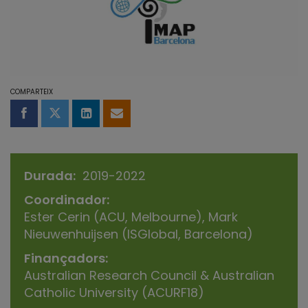
COMPARTEIX
Compartir a Facebook
Compartir a Twitter
Comparteix a LinkedIn
Comparteix per email
Durada
2019-2022
Coordinador
Ester Cerin (ACU, Melbourne), Mark
Nieuwenhuijsen (ISGlobal, Barcelona)
Finançadors
Australian Research Council & Australian
Catholic University (ACURF18)