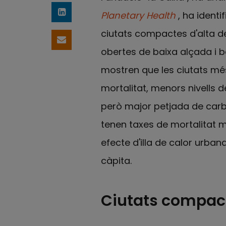
Planetary Health
, ha identi
Comparteix a LinkedIn
ciutats compactes d'alta den
Comparteix per email
obertes de baixa alçada i ba
mostren que les ciutats m
mortalitat, menors nivells 
però major petjada de carbo
tenen taxes de mortalitat mé
efecte d'illa de calor urba
càpita.
Ciutats compact