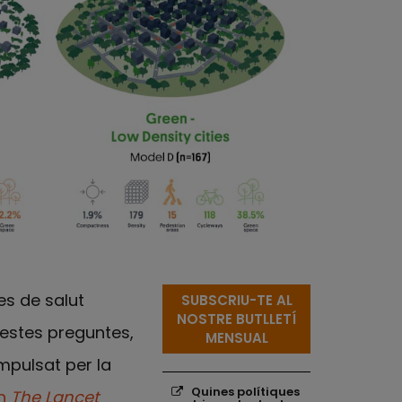
es de salut
SUBSCRIU-TE AL
NOSTRE BUTLLETÍ
estes preguntes,
MENSUAL
impulsat per la
Els següents enllaços s'obrira
Enllaços relaciona
Quines polítiques
en
The Lancet