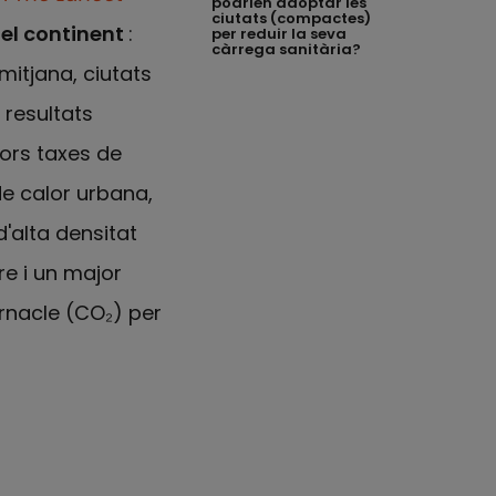
podrien adoptar les
ciutats (compactes)
el continent
:
per reduir la seva
càrrega sanitària?
mitjana, ciutats
 resultats
ors taxes de
de calor urbana,
'alta densitat
re i un major
ernacle (CO₂) per