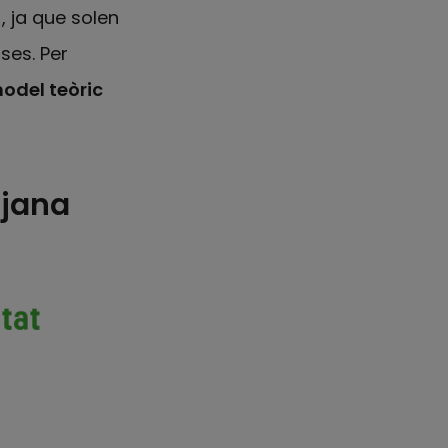
a
, ja que solen
ses. Per
odel teòric
tjana