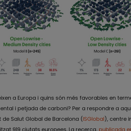
teixen a Europa i quins són més favorables en term
ntal i petjada de carboni? Per a respondre a aqu
tut de Salut Global de Barcelona (
ISGlobal
), centre 
itzat 919 ciutats europees. La recerca,
publicada 