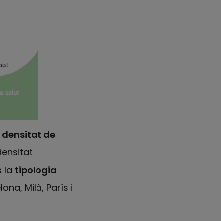
 densitat de
densitat
s la
tipologia
ona, Milà, París i