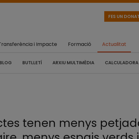
FES UN DONA
Transferència i Impacte
Formació
Actualitat
BLOG
BUTLLETÍ
ARXIU MULTIMÈDIA
CALCULADORA 
ctes tenen menys petjad
l’aire, menys espais verds