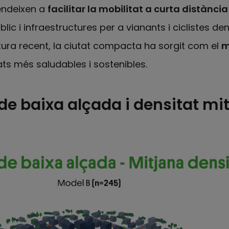
tendeixen a
facilitar la mobilitat a curta distànci
lic i infraestructures per a vianants i ciclistes den
atura recent, la ciutat compacta ha sorgit com el
m
ts més saludables i sostenibles.
de baixa alçada i densitat mi