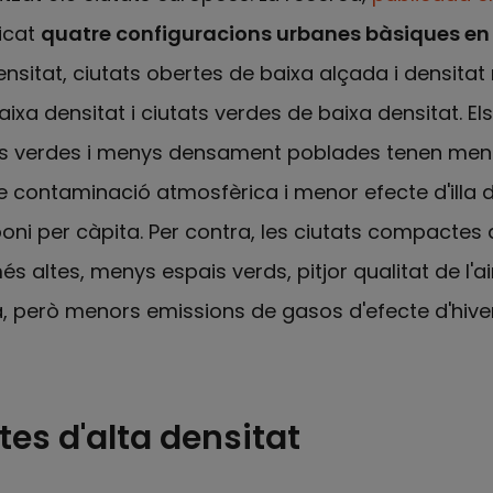
ficat
quatre configuracions urbanes bàsiques en 
sitat, ciutats obertes de baixa alçada i densitat 
ixa densitat i ciutats verdes de baixa densitat. Els
és verdes i menys densament poblades tenen men
de contaminació atmosfèrica i menor efecte d'illa 
ni per càpita. Per contra, les ciutats compactes d
s altes, menys espais verds, pitjor qualitat de l'ai
na, però menors emissions de gasos d'efecte d'hiv
es d'alta densitat