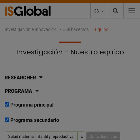
ES
To
Investigación e Innovación
Qué hacemos
Equipo
Investigación - Nuestro equipo
RESEARCHER
PROGRAMA
Programa principal
Programa secundario
Salud materna, infantil y reproductiva
x
Quitar los filtros