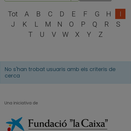
Escull una lletra per filtra
Tot
A
B
C
D
E
F
G
H
I
J
K
L
M
N
O
P
Q
R
S
T
U
V
W
X
Y
Z
No s'han trobat usuaris amb els criteris de
cerca
Una iniciativa de