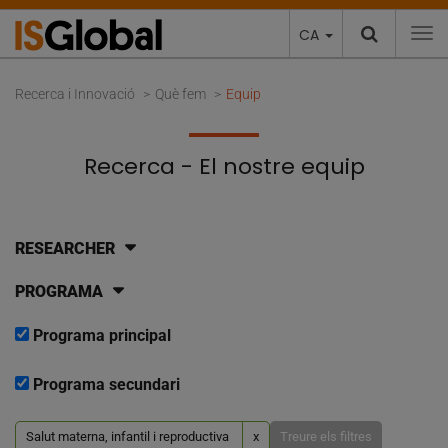
CA
To
Recerca i Innovació
Què fem
Equip
Recerca - El nostre equip
RESEARCHER
PROGRAMA
Programa principal
Programa secundari
Salut materna, infantil i reproductiva
x
Treure els filtres