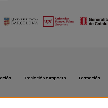
vación
Traslación e Impacto
Formación
06