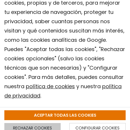
cookies, propias y de terceros, para mejorar
tu experiencia de navegación, proteger tu
privacidad, saber cuantas personas nos
visitan y qué contenidos suscitan más interés,
como las cookies analíticas de Google.
Puedes "Aceptar todas las cookies", "Rechazar
cookies opcionales" (salvo las cookies
técnicas que son necesarias) y "Configurar
Contacto
cookies". Para más detalles, puedes consultar
Aviso legal
nuestra
política de cookies
y nuestra
política
Política de privacidad
de privacidad
.
Política de Cookies
Instituto de Salud Global de Barcelona (ISGlobal), 2018.
ACEPTAR TODAS LAS COOKIES
RECHAZAR COOKIES
CONFIGURAR COOKIES