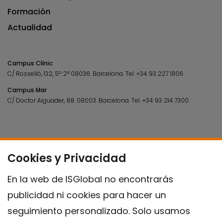
Formación
Actualidad
Campus Clínic
C/ Rosselló, 132, 5º 2ª 08036.
Barcelona.
Tel.
+34 93 227 1806
Campus Mar
C/ Doctor Aiguader, 88. 08003.
Barcelona.
Tel.
+34 93 214 7300
Cookies y Privacidad
En la web de ISGlobal no encontrarás
publicidad ni cookies para hacer un
seguimiento personalizado. Solo usamos