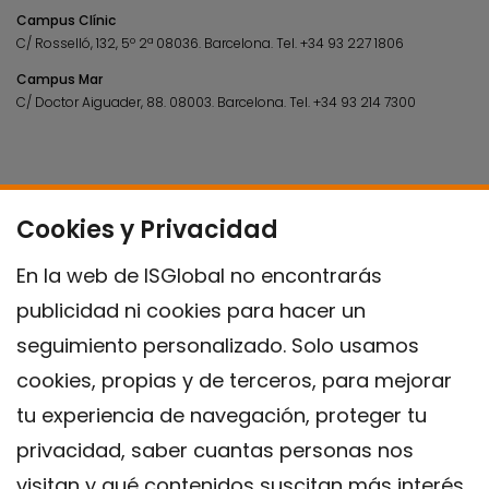
Campus Clínic
C/ Rosselló, 132, 5º 2ª 08036.
Barcelona.
Tel.
+34 93 227 1806
Campus Mar
C/ Doctor Aiguader, 88. 08003.
Barcelona.
Tel.
+34 93 214 7300
Cookies y Privacidad
En la web de ISGlobal no encontrarás
publicidad ni cookies para hacer un
seguimiento personalizado. Solo usamos
cookies, propias y de terceros, para mejorar
tu experiencia de navegación, proteger tu
privacidad, saber cuantas personas nos
visitan y qué contenidos suscitan más interés,