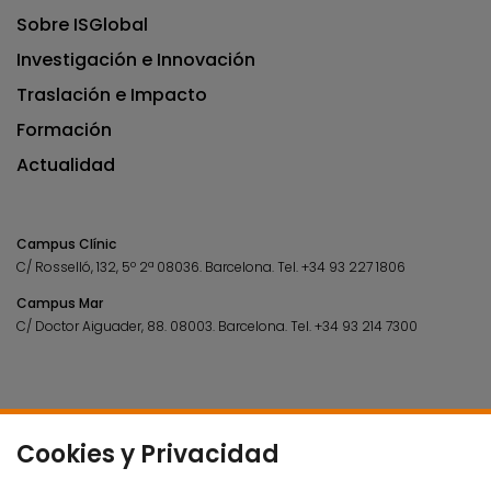
Sobre ISGlobal
Investigación e Innovación
Traslación e Impacto
Formación
Actualidad
Campus Clínic
C/ Rosselló, 132, 5º 2ª 08036.
Barcelona.
Tel.
+34 93 227 1806
Campus Mar
C/ Doctor Aiguader, 88. 08003.
Barcelona.
Tel.
+34 93 214 7300
Cookies y Privacidad