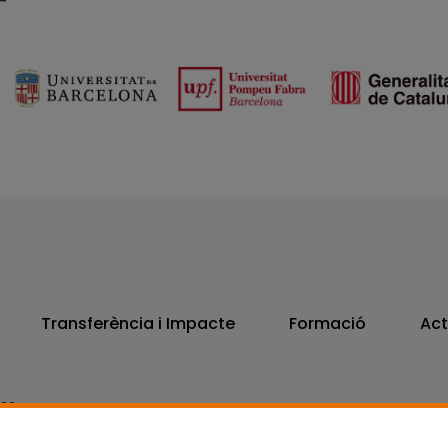
Transferència i Impacte
Formació
Act
806