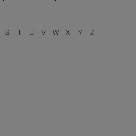
r
S
T
U
V
W
X
Y
Z