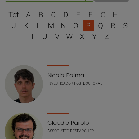
Escull una lletra per filtra
Tot
A
B
C
D
E
F
G
H
I
J
K
L
M
N
O
P
Q
R
S
T
U
V
W
X
Y
Z
Llistat de personal
Nicola Palma
INVESTIGADOR POSTDOCTORAL
Claudio Parolo
ASSOCIATED RESEARCHER