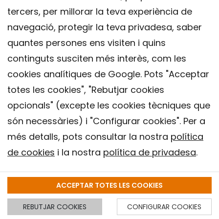
tercers, per millorar la teva experiència de
navegació, protegir la teva privadesa, saber
quantes persones ens visiten i quins
continguts susciten més interès, com les
cookies analítiques de Google. Pots "Acceptar
totes les cookies", "Rebutjar cookies
opcionals" (excepte les cookies tècniques que
Contacte
són necessàries) i "Configurar cookies". Per a
Avís legal
més detalls, pots consultar la nostra
política
Política de privacitat
de cookies
i la nostra
política de privadesa
.
Política de Cookies
Institut de Salut Global de Barcelona (ISGlobal), 2018.
ACCEPTAR TOTES LES COOKIES
REBUTJAR COOKIES
CONFIGURAR COOKIES