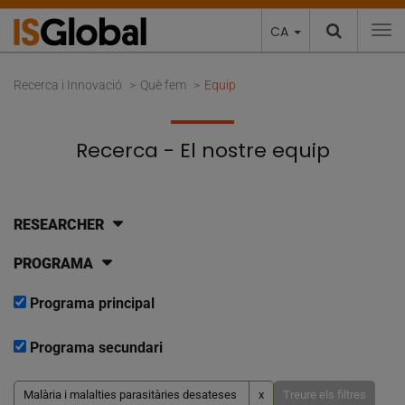
CA
To
Recerca i Innovació
Què fem
Equip
Recerca - El nostre equip
RESEARCHER
PROGRAMA
Programa principal
Programa secundari
Malària i malalties parasitàries desateses
x
Treure els filtres