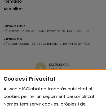
Formació
Actualitat
Campus Clínic
C/ Rosselló, 132, 5è 2a. 08036.
Barcelona.
Tel.
+34 93 227 1806
Campus Mar
C/ Doctor Aiguader, 88. 08003.
Barcelona.
Tel.
+34 93 214 7300
Cookies i Privacitat
Al web d'ISGlobal no trobaràs publicitat ni
cookies per fer un seguiment personalitzat.
Només fem servir cookies, pròpies i de