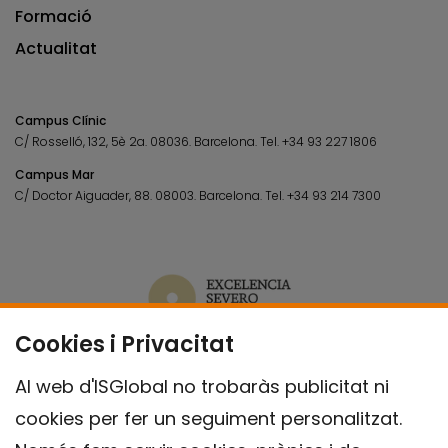
Formació
Actualitat
Campus Clínic
C/ Rosselló, 132, 5è 2a. 08036.
Barcelona.
Tel.
+34 93 227 1806
Campus Mar
C/ Doctor Aiguader, 88. 08003.
Barcelona.
Tel.
+34 93 214 7300
Cookies i Privacitat
Al web d'ISGlobal no trobaràs publicitat ni
cookies per fer un seguiment personalitzat.