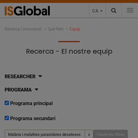
CA
To
Recerca i Innovació
Què fem
Equip
Recerca - El nostre equip
RESEARCHER
PROGRAMA
Programa principal
Programa secundari
Malària i malalties parasitàries desateses
x
Treure els filtres