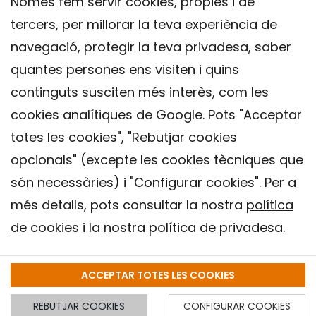
Només fem servir cookies, pròpies i de
tercers, per millorar la teva experiència de
navegació, protegir la teva privadesa, saber
quantes persones ens visiten i quins
continguts susciten més interès, com les
cookies analítiques de Google. Pots "Acceptar
totes les cookies", "Rebutjar cookies
opcionals" (excepte les cookies tècniques que
Contacte
són necessàries) i "Configurar cookies". Per a
Avís legal
més detalls, pots consultar la nostra
política
Política de privacitat
de cookies
i la nostra
política de privadesa
.
Política de Cookies
Institut de Salut Global de Barcelona (ISGlobal), 2018.
ACCEPTAR TOTES LES COOKIES
REBUTJAR COOKIES
CONFIGURAR COOKIES