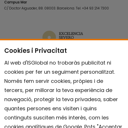
Campus Mar
C/ Doctor Aiguader, 88. 08003.
Barcelona.
Tel.
+34 93 214 7300
Cookies i Privacitat
Al web d'ISGlobal no trobaràs publicitat ni
cookies per fer un seguiment personalitzat.
Només fem servir cookies, pròpies i de
tercers, per millorar la teva experiència de
navegació, protegir la teva privadesa, saber
quantes persones ens visiten i quins
continguts susciten més interès, com les
cookies analítiques de Google. Pots "Acceptar