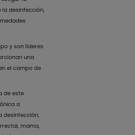
 la desinfección,
ermedades
po y son líderes
porcionan una
 en el campo de
a de este
rónica a
 desinfección,
orrectal, mama,