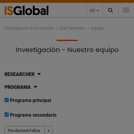
ES
To
Investigación e Innovación
Qué hacemos
Equipo
Investigación - Nuestro equipo
RESEARCHER
PROGRAMA
Programa principal
Programa secundario
Pre-doctoral Fellow
x