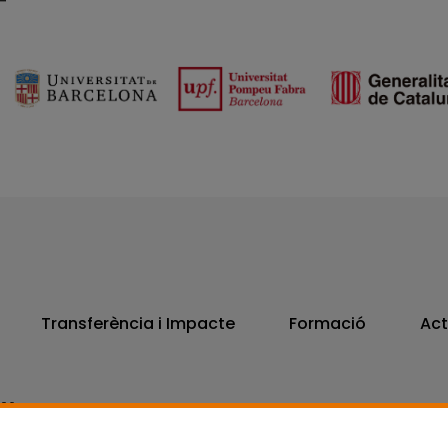
Transferència i Impacte
Formació
Act
806