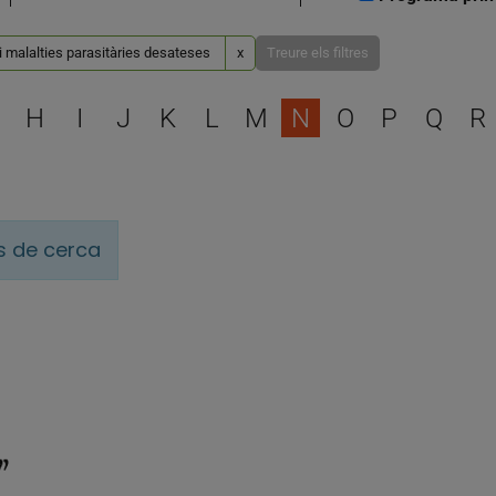
i malalties parasitàries desateses
x
Treure els filtres
Escull una lletra per filtra
H
I
J
K
L
M
N
O
P
Q
R
is de cerca