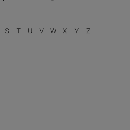
r
S
T
U
V
W
X
Y
Z