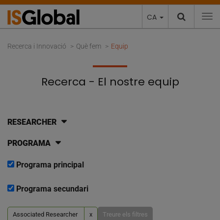
CA
To
Recerca i Innovació
Què fem
Equip
Recerca - El nostre equip
RESEARCHER
PROGRAMA
Programa principal
Programa secundari
Associated Researcher
x
Treure els filtres