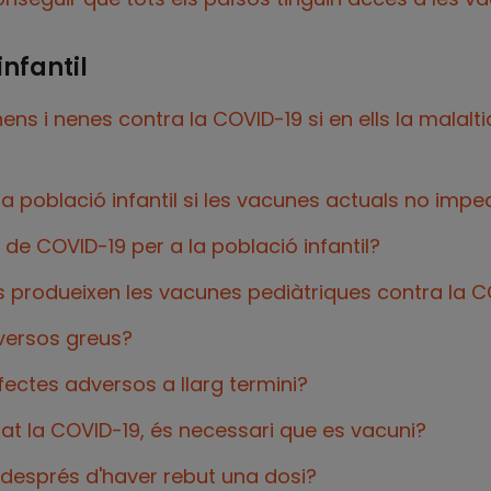
infantil
ens i nenes contra la COVID-19 si en ells la malalt
la població infantil si les vacunes actuals no imp
de COVID-19 per a la població infantil?
s produeixen les vacunes pediàtriques contra la C
versos greus?
fectes adversos a llarg termini?
ssat la COVID-19, és necessari que es vacuni?
a després d'haver rebut una dosi?