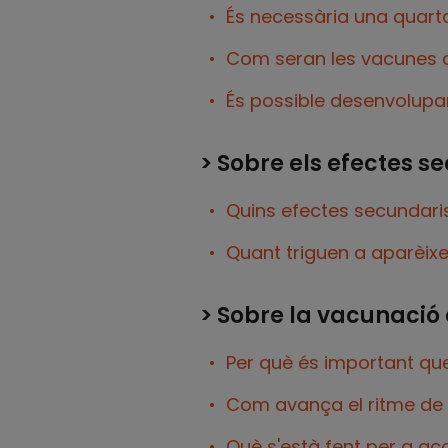
És necessària una quart
Com seran les vacunes d
És possible desenvolupar
> Sobre els efectes s
Quins efectes secundari
Quant triguen a aparèixe
> Sobre la vacunació
Per què és important que
Com avança el ritme de 
Què s'està fent per a ac