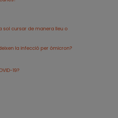
ia sol cursar de manera lleu o
edeixen la infecció per òmicron?
OVID-19?