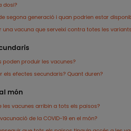
a dosi?
e segona generació i quan podrien estar disponi
 una vacuna que serveixi contra totes les varian
ecundaris
s poden produir les vacunes?
r els efectes secundaris? Quant duren?
 al món
 les vacunes arribin a tots els països?
vacunació de la COVID-19 en el món?
onseguir que tots els països tinguin accés a les v