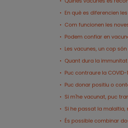
Quines vacunes es recom
En què es diferencien l
Com funcionen les nove
Podem confiar en vacun
Les vacunes, un cop són
Quant dura la immunitat
Puc contraure la COVID-
Puc donar positiu o cont
Si m'he vacunat, puc tra
Si he passat la malaltia
És possible combinar do