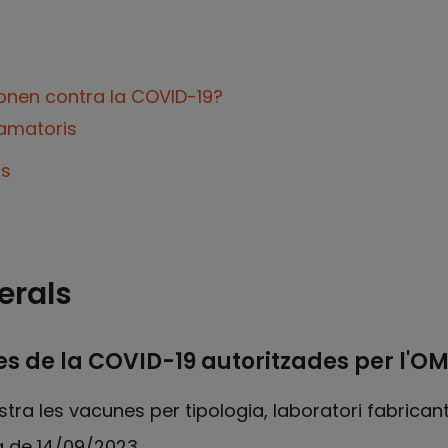
onen contra la COVID-19?
amatoris
ls
erals
s de la COVID-19 autoritzades per l'OMS,
ra les vacunes per tipologia, laboratori fabricant 
a de 14/09/2023.