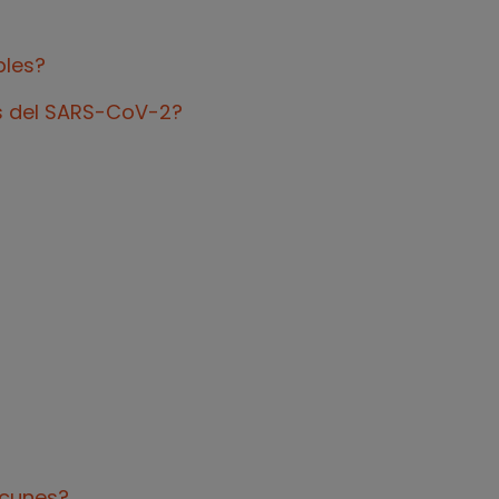
bles?
ts del SARS-CoV-2?
acunes?