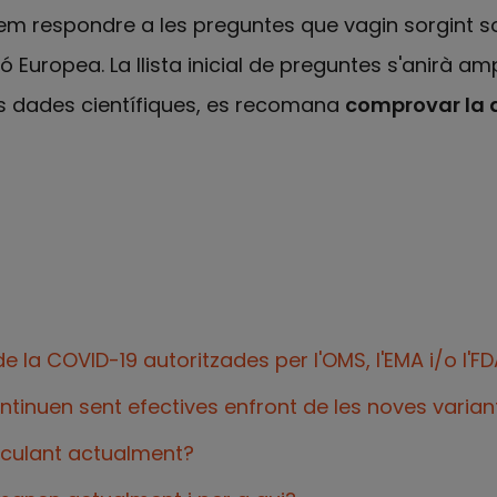
em respondre a les preguntes que vagin sorgint s
ó Europea. La llista inicial de preguntes s'anirà a
es dades científiques, es recomana
comprovar la d
 la COVID-19 autoritzades per l'OMS, l'EMA i/o l'F
ontinuen sent efectives enfront de les noves varian
rculant actualment?