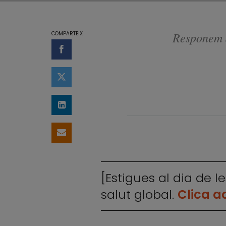
Responem a
COMPARTEIX
Compartir a Facebook
Compartir a Twitter
Comparteix a LinkedIn
Comparteix per email
[Estigues al dia de l
salut global.
Clica a