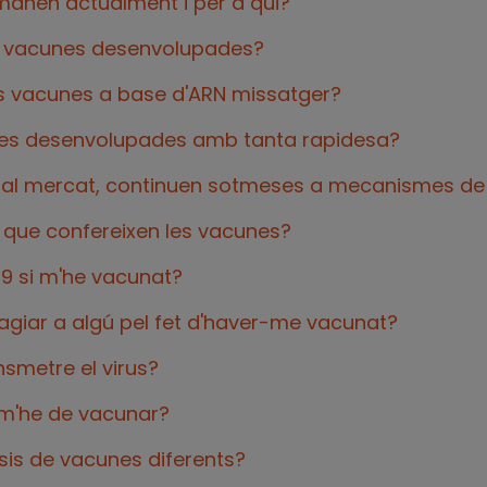
anen actualment i per a qui?
es vacunes desenvolupades?
s vacunes a base d'ARN missatger?
es desenvolupades amb tanta rapidesa?
 al mercat, continuen sotmeses a mecanismes de 
 que confereixen les vacunes?
19 si m'he vacunat?
agiar a algú pel fet d'haver-me vacunat?
nsmetre el virus?
, m'he de vacunar?
sis de vacunes diferents?