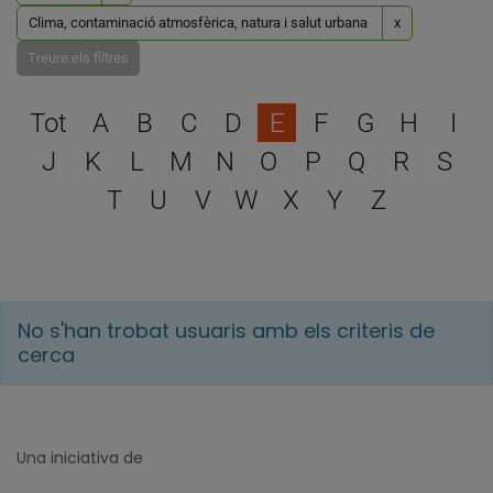
Clima, contaminació atmosfèrica, natura i salut urbana
x
Treure els filtres
Escull una lletra per filtra
Tot
A
B
C
D
E
F
G
H
I
J
K
L
M
N
O
P
Q
R
S
T
U
V
W
X
Y
Z
No s'han trobat usuaris amb els criteris de
cerca
Una iniciativa de